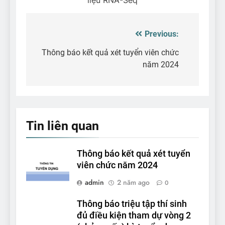
liệu RNA-Seq
Previous:
Điều
hướng
Thông báo kết quả xét tuyển viên chức
năm 2024
bài
viết
Tin liên quan
Thông báo kết quả xét tuyển
viên chức năm 2024
admin
2 năm ago
0
Thông báo triệu tập thí sinh
đủ điều kiện tham dự vòng 2