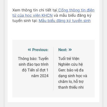
Xem thông tin chi tiết tại
Cổng thông tin điện
tử của học viện KHCN
và mẫu biểu đăng ký
tuyển sinh tại:
Mẫu biểu đăng ký tuyển sinh
Previous:
Next:
Điều
hướng
Thông báo: Tuyển
Tuổi trẻ Viện
sinh đào tạo trình
Nghiên cứu hệ
bài
độ Tiến sĩ đợt 1
Gen: bảo vệ đa
viết
năm 2024
dạng sinh học và
chăm lo, hỗ trợ
thanh thiếu nhi