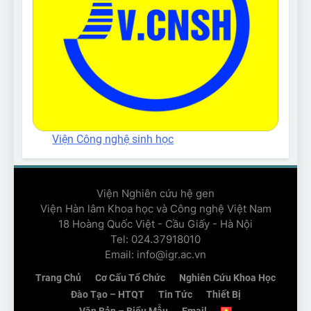
Viện Công nghệ sinh học
Viện Nghiên cứu hệ gen
Viện Hàn lâm Khoa học và Công nghệ Việt Nam
18 Hoàng Quốc Việt - Cầu Giấy - Hà Nội
Tel: 024.37918010
Email: info@igr.ac.vn
Trang Chủ
Cơ Cấu Tổ Chức
Nghiên Cứu Khoa Học
Đào Tạo – HTQT
Tin Tức
Thiết Bị